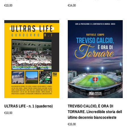
Prezzo
€10,00
Prezzo
€14,00
di
di
listino
listino
ULTRAS LIFE - n. 1 (quaderno)
TREVISO CALCIO, È ORA DI
TORNARE. L´incredibile storia dell
Prezzo
€10,00
´ultimo decennio biancoceleste
di
listino
Prezzo
€15,00