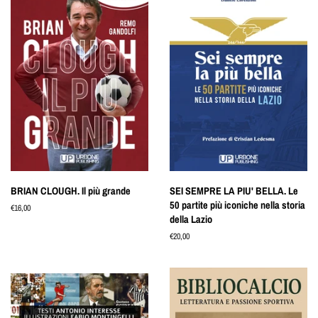
BRIAN CLOUGH. Il più grande
SEI SEMPRE LA PIU' BELLA. Le
50 partite più iconiche nella storia
Prezzo
€16,00
della Lazio
di
listino
Prezzo
€20,00
di
listino