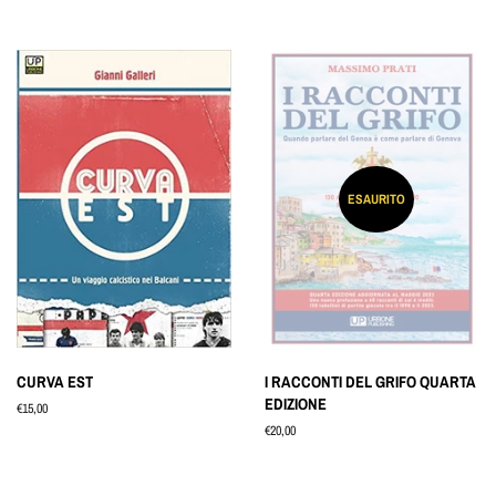
di
listino
ESAURITO
CURVA EST
I RACCONTI DEL GRIFO QUARTA
EDIZIONE
Prezzo
€15,00
di
Prezzo
€20,00
listino
di
listino