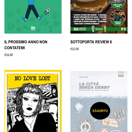
IL PROSSIMO ANNO NON
SOTTOPORTA REVIEW 6
CONTATEMI
Prezzo
€12,00
di
Prezzo
€14,00
listino
di
listino
ESAURITO