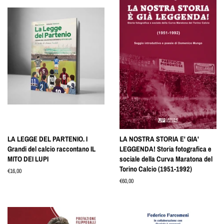
LA LEGGE DEL PARTENIO. I
LA NOSTRA STORIA E' GIA'
Grandi del calcio raccontano IL
LEGGENDA! Storia fotografica e
MITO DEI LUPI
sociale della Curva Maratona del
Torino Calcio (1951-1992)
Prezzo
€16,00
di
Prezzo
€60,00
listino
di
listino