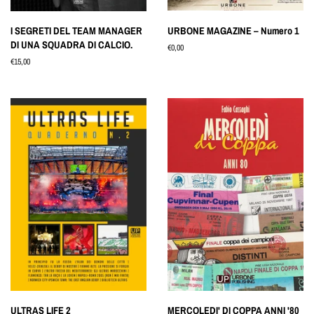
I SEGRETI DEL TEAM MANAGER
URBONE MAGAZINE – Numero 1
DI UNA SQUADRA DI CALCIO.
Prezzo
€0,00
di
Prezzo
€15,00
listino
di
listino
ULTRAS LIFE 2
MERCOLEDI' DI COPPA ANNI '80