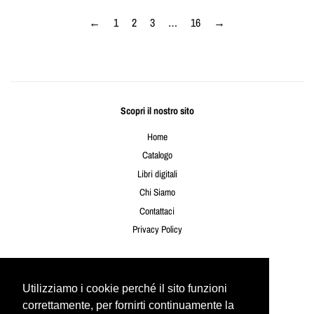
←
1
2
3
…
16
→
Scopri il nostro sito
Home
Catalogo
Libri digitali
Chi Siamo
Contattaci
Privacy Policy
Seguici
Utilizziamo i cookie perché il sito funzioni
Utilizziamo i cookie perché il sito funzioni
Twitter
Facebook
Instagram
YouTube
correttamente, per fornirti continuamente la
correttamente, per fornirti continuamente la