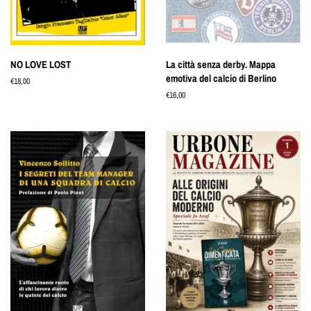
NO LOVE LOST
La città senza derby. Mappa
emotiva del calcio di Berlino
Prezzo
€18,00
di
Prezzo
€16,00
listino
di
listino