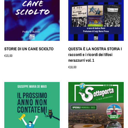
STORIE DI UN CANE SCIOLTO
QUESTA È LA NOSTRA STORIA I
racconti e i ricordi dei tifosi
Prezzo
€15,00
nerazzurri vol. 1
di
listino
Prezzo
€18,00
di
listino