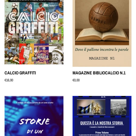
CALCIO GRAFFITI
MAGAZINE BIBLIOCALCIO N.1
Prezzo
€16,00
Prezzo
€0,00
di
di
listino
listino