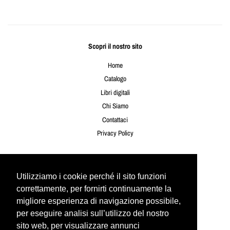
Scopri il nostro sito
Home
Catalogo
Libri digitali
Chi Siamo
Contattaci
Privacy Policy
Seguici
Utilizziamo i cookie perché il sito funzioni
Utilizziamo i cookie perché il sito funzioni
Twitter
Facebook
Instagram
YouTube
correttamente, per fornirti continuamente la
correttamente, per fornirti continuamente la
migliore esperienza di navigazione possibile,
migliore esperienza di navigazione possibile,
per eseguire analisi sull’utilizzo del nostro
per eseguire analisi sull’utilizzo del nostro
Newsletter
sito web, per visualizzare annunci
sito web, per visualizzare annunci