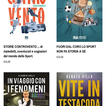
STORIE CONTROVENTO ... di
FUORI DAL CORO LO SPORT
maledetti, sventurati e sognatori
NON FA STORIA A SÈ
del mondo dello Sport.
Prezzo
€13,00
di
Prezzo
€15,00
listino
di
listino