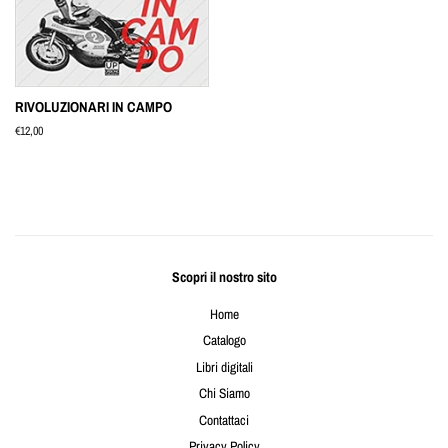
RIVOLUZIONARI IN CAMPO
Prezzo
€12,00
di
listino
Scopri il nostro sito
Home
Catalogo
Libri digitali
Chi Siamo
Contattaci
Privacy Policy