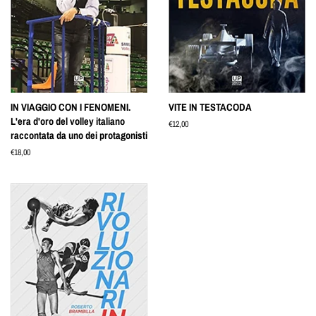
IN VIAGGIO CON I FENOMENI.
VITE IN TESTACODA
L'era d'oro del volley italiano
Prezzo
€12,00
raccontata da uno dei protagonisti
di
listino
Prezzo
€18,00
di
listino