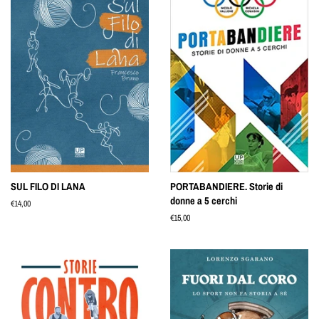
SUL FILO DI LANA
PORTABANDIERE. Storie di
donne a 5 cerchi
Prezzo
€14,00
di
Prezzo
€15,00
listino
di
listino