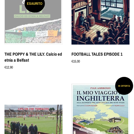
ESAURITO
THE POPPY & THE LILY. Calcio ed
FOOTBALL TALES EPISODE 1
etnia a Belfast
Prezzo
€15,00
di
Prezzo
€12,90
listino
di
listino
IN OFFERTA