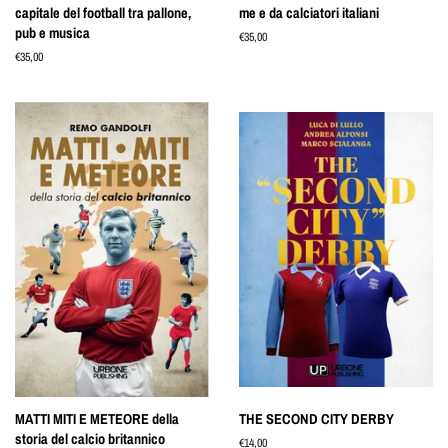
capitale del football tra pallone,
me e da calciatori italiani
pub e musica
Prezzo
€35,00
di
Prezzo
€35,00
listino
di
listino
MATTI MITI E METEORE della
THE SECOND CITY DERBY
storia del calcio britannico
Prezzo
€14,00