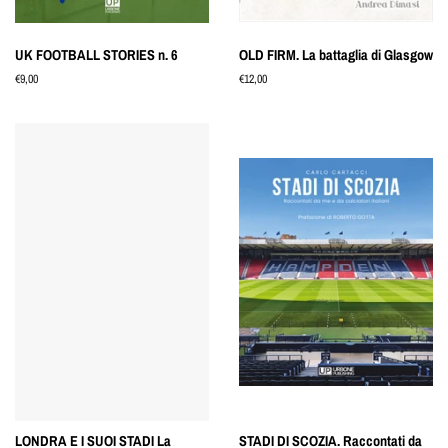
UK FOOTBALL STORIES n. 6
OLD FIRM. La battaglia di Glasgow
Prezzo
€9,00
Prezzo
€12,00
di
di
listino
listino
LONDRA E I SUOI STADI La
STADI DI SCOZIA. Raccontati da