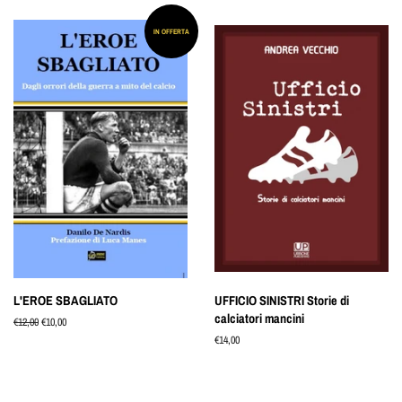
listino
listino
IN OFFERTA
L'EROE SBAGLIATO
UFFICIO SINISTRI Storie di
calciatori mancini
Prezzo
€12,00
Prezzo
€10,00
di
scontato
Prezzo
€14,00
listino
di
listino