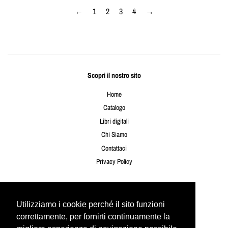
←
1
2
3
4
→
Scopri il nostro sito
Home
Catalogo
Libri digitali
Chi Siamo
Contattaci
Privacy Policy
Seguici
Utilizziamo i cookie perché il sito funzioni
Utilizziamo i cookie perché il sito funzioni
Twitter
Facebook
Instagram
YouTube
correttamente, per fornirti continuamente la
correttamente, per fornirti continuamente la