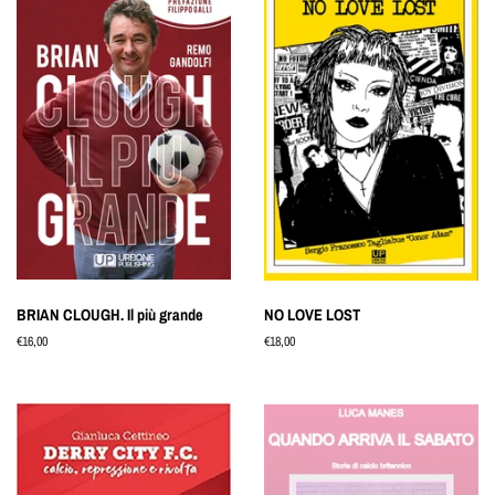
BRIAN CLOUGH. Il più grande
NO LOVE LOST
Prezzo
€16,00
Prezzo
€18,00
di
di
listino
listino