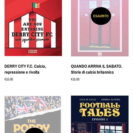
ESAURITO
DERRY CITY F.C. Calcio,
QUANDO ARRIVA IL SABATO.
repressione e rivolta
Storie di calcio britannico
Prezzo
€15,00
Prezzo
€15,00
di
di
listino
listino