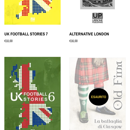
UK FOOTBALL STORIES 7
ALTERNATIVE LONDON
Prezzo
€10,00
Prezzo
€16,00
di
di
listino
listino
ESAURITO