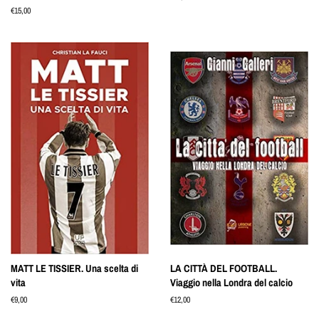
di
Prezzo
€15,00
listino
di
listino
MATT LE TISSIER. Una scelta di
LA CITTÀ DEL FOOTBALL.
vita
Viaggio nella Londra del calcio
Prezzo
€9,00
Prezzo
€12,00
di
di