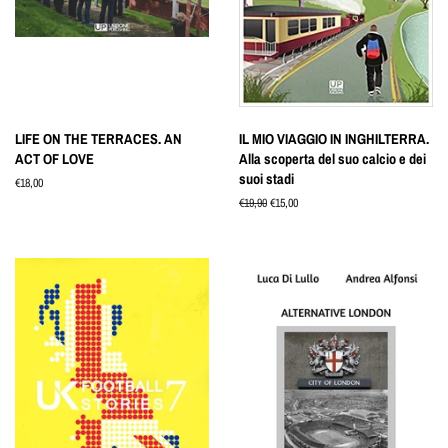
LIFE ON THE TERRACES. AN
IL MIO VIAGGIO IN INGHILTERRA.
ACT OF LOVE
Alla scoperta del suo calcio e dei
suoi stadi
Prezzo
€18,00
di
Prezzo
€19,90
Prezzo
€15,00
listino
di
scontato
listino