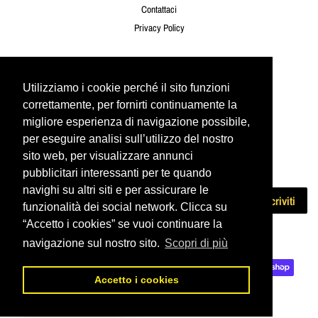
Contattaci
Privacy Policy
Seguici
Utilizziamo i cookie perché il sito funzioni
Utilizziamo i cookie perché il sito funzioni
Twitter
Facebook
Instagram
YouTube
correttamente, per fornirti continuamente la
correttamente, per fornirti continuamente la
migliore esperienza di navigazione possibile,
migliore esperienza di navigazione possibile,
per eseguire analisi sull’utilizzo del nostro
per eseguire analisi sull’utilizzo del nostro
Newsletter
sito web, per visualizzare annunci
sito web, per visualizzare annunci
Iscriviti per ricevere le ultime offerte e novità!
pubblicitari interessanti per te quando
pubblicitari interessanti per te quando
navighi su altri siti e per assicurare le
navighi su altri siti e per assicurare le
Iscriviti
funzionalità dei social network. Clicca su
funzionalità dei social network. Clicca su
“Accetto i cookies” se vuoi continuare la
“Accetto i cookies” se vuoi continuare la
navigazione sul nostro sito.
navigazione sul nostro sito.
Scopri di più
Scopri di più
Copyright © 2026,
Urbone Publishing
. Powered by Shopify
Modalità
Accetto i cookies
Accetto i cookies
di
pagamento