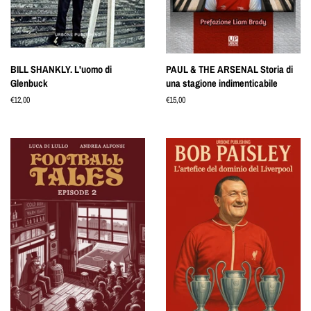
BILL SHANKLY. L'uomo di
PAUL & THE ARSENAL Storia di
Glenbuck
una stagione indimenticabile
Prezzo
€12,00
Prezzo
€15,00
di
di
listino
listino