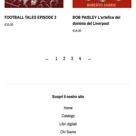
FOOTBALL TALES EPISODE 2
BOB PAISLEY L'artefice del
dominio del Liverpool
Prezzo
€15,00
di
Prezzo
€14,00
listino
di
listino
←
1
2
3
4
→
Scopri il nostro sito
Home
Catalogo
Libri digitali
Chi Siamo