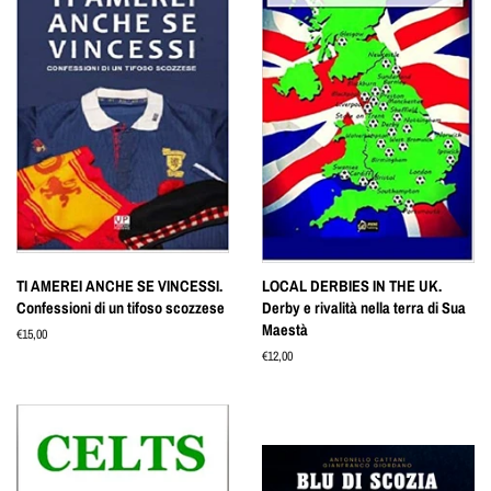
TI AMEREI ANCHE SE VINCESSI.
LOCAL DERBIES IN THE UK.
Confessioni di un tifoso scozzese
Derby e rivalità nella terra di Sua
Maestà
Prezzo
€15,00
di
Prezzo
€12,00
listino
di
listino