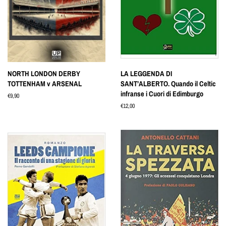
NORTH LONDON DERBY
LA LEGGENDA DI
TOTTENHAM v ARSENAL
SANT’ALBERTO. Quando il Celtic
infranse i Cuori di Edimburgo
Prezzo
€9,90
di
Prezzo
€12,00
listino
di
listino