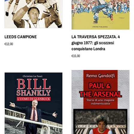
LEEDS CAMPIONE
LA TRAVERSA SPEZZATA. 4
giugno 1977: gli scozzesi
Prezzo
€12,00
conquistano Londra
di
listino
Prezzo
€15,00
di
listino