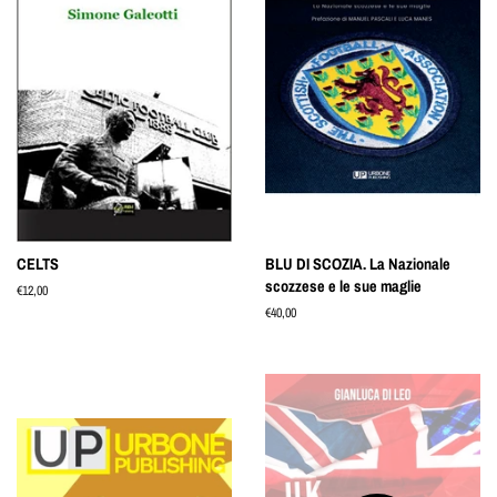
CELTS
BLU DI SCOZIA. La Nazionale
scozzese e le sue maglie
Prezzo
€12,00
di
Prezzo
€40,00
listino
di
listino