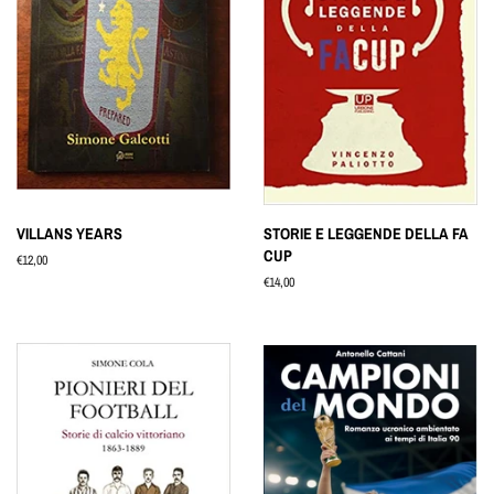
VILLANS YEARS
STORIE E LEGGENDE DELLA FA
CUP
Prezzo
€12,00
di
Prezzo
€14,00
listino
di
listino