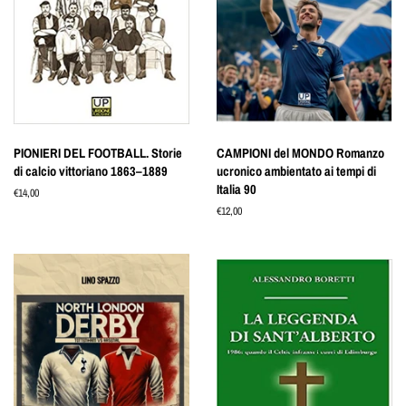
PIONIERI DEL FOOTBALL. Storie
CAMPIONI del MONDO Romanzo
di calcio vittoriano 1863–1889
ucronico ambientato ai tempi di
Italia 90
Prezzo
€14,00
di
Prezzo
€12,00
listino
di
listino