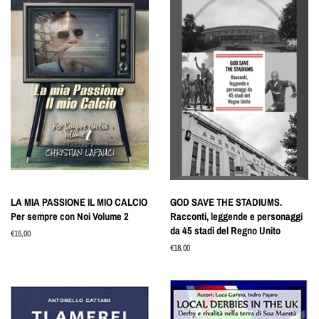
LA MIA PASSIONE IL MIO CALCIO
GOD SAVE THE STADIUMS.
Per sempre con Noi Volume 2
Racconti, leggende e personaggi
da 45 stadi del Regno Unito
Prezzo
€15,00
di
Prezzo
€18,00
listino
di
listino