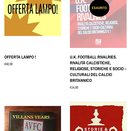
ESAURITO
OFFERTA LAMPO !
U.K. FOOTBALL RIVALRIES.
RIVALITÀ CALCISTICHE,
Prezzo
€40,00
RELIGIOSE, STORICHE E SOCIO –
di
CULTURALI DEL CALCIO
listino
BRITANNICO
Prezzo
€14,00
di
listino