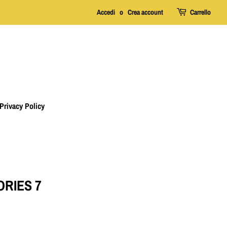
Accedi
o
Crea account
Carrello
Privacy Policy
RIES 7