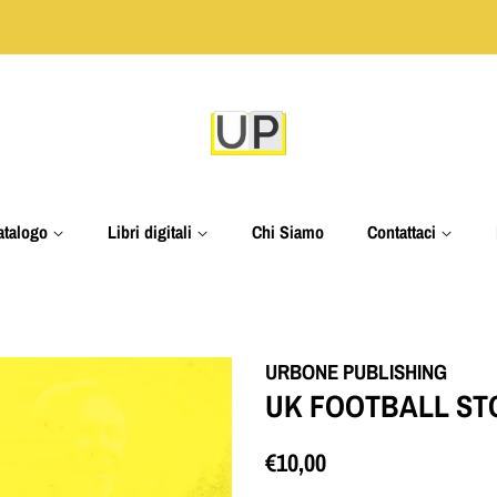
atalogo
Libri digitali
Chi Siamo
Contattaci
URBONE PUBLISHING
UK FOOTBALL STO
Prezzo
Prezzo
€10,00
di
scontato