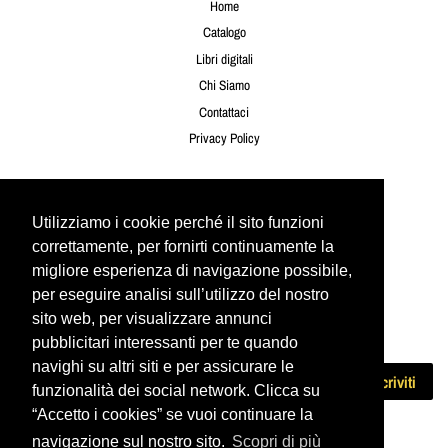
Home
Catalogo
Libri digitali
Chi Siamo
Contattaci
Privacy Policy
Seguici
Utilizziamo i cookie perché il sito funzioni
Utilizziamo i cookie perché il sito funzioni
Twitter
Facebook
Instagram
YouTube
correttamente, per fornirti continuamente la
correttamente, per fornirti continuamente la
migliore esperienza di navigazione possibile,
migliore esperienza di navigazione possibile,
per eseguire analisi sull’utilizzo del nostro
per eseguire analisi sull’utilizzo del nostro
Newsletter
sito web, per visualizzare annunci
sito web, per visualizzare annunci
Iscriviti per ricevere le ultime offerte e novità!
pubblicitari interessanti per te quando
pubblicitari interessanti per te quando
navighi su altri siti e per assicurare le
navighi su altri siti e per assicurare le
Iscriviti
funzionalità dei social network. Clicca su
funzionalità dei social network. Clicca su
“Accetto i cookies” se vuoi continuare la
“Accetto i cookies” se vuoi continuare la
navigazione sul nostro sito.
navigazione sul nostro sito.
Scopri di più
Scopri di più
Copyright © 2026,
Urbone Publishing
. Powered by Shopify