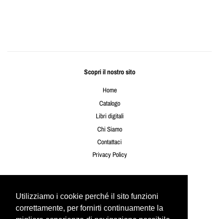
Scopri il nostro sito
Home
Catalogo
Libri digitali
Chi Siamo
Contattaci
Privacy Policy
Seguici
Utilizziamo i cookie perché il sito funzioni
Utilizziamo i cookie perché il sito funzioni
Twitter
Facebook
Instagram
YouTube
correttamente, per fornirti continuamente la
correttamente, per fornirti continuamente la