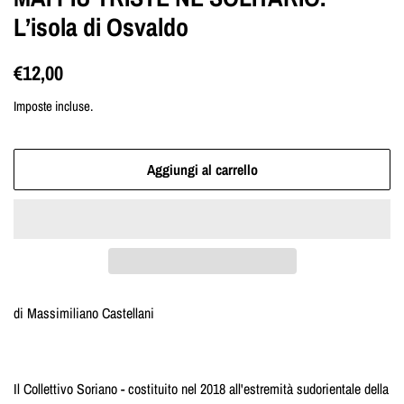
L’isola di Osvaldo
Prezzo
Prezzo
€12,00
di
scontato
Imposte incluse.
listino
Aggiungi al carrello
di Massimiliano Castellani
Il Collettivo Soriano - costituito nel 2018 all'estremità sudorientale della