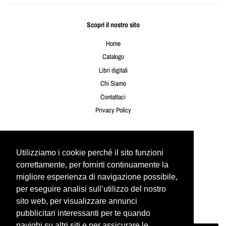
Scopri il nostro sito
Home
Catalogo
Libri digitali
Chi Siamo
Contattaci
Privacy Policy
Seguici
Utilizziamo i cookie perché il sito funzioni
Utilizziamo i cookie perché il sito funzioni
Twitter
Facebook
Instagram
YouTube
correttamente, per fornirti continuamente la
correttamente, per fornirti continuamente la
migliore esperienza di navigazione possibile,
migliore esperienza di navigazione possibile,
per eseguire analisi sull’utilizzo del nostro
per eseguire analisi sull’utilizzo del nostro
Newsletter
sito web, per visualizzare annunci
sito web, per visualizzare annunci
Iscriviti per ricevere le ultime offerte e novità!
pubblicitari interessanti per te quando
pubblicitari interessanti per te quando
navighi su altri siti e per assicurare le
navighi su altri siti e per assicurare le