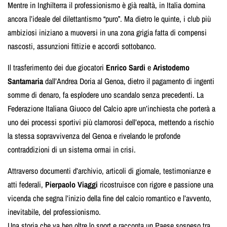
Mentre in Inghilterra il professionismo è già realtà, in Italia domina
ancora l’ideale del dilettantismo “puro”. Ma dietro le quinte, i club più
ambiziosi iniziano a muoversi in una zona grigia fatta di compensi
nascosti, assunzioni fittizie e accordi sottobanco.
Il trasferimento dei due giocatori
Enrico Sardi
e
Aristodemo
Santamaria
dall’Andrea Doria al Genoa, dietro il pagamento di ingenti
somme di denaro, fa esplodere uno scandalo senza precedenti. La
Federazione Italiana Giuoco del Calcio apre un’inchiesta che porterà a
uno dei processi sportivi più clamorosi dell’epoca, mettendo a rischio
la stessa sopravvivenza del Genoa e rivelando le profonde
contraddizioni di un sistema ormai in crisi.
Attraverso documenti d’archivio, articoli di giornale, testimonianze e
atti federali,
Pierpaolo Viaggi
ricostruisce con rigore e passione una
vicenda che segna l’inizio della fine del calcio romantico e l’avvento,
inevitabile, del professionismo.
Una storia che va ben oltre lo sport e racconta un Paese sospeso tra